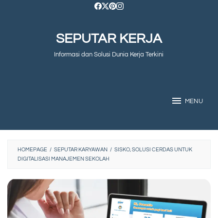
Skip
to
SEPUTAR KERJA
content
Informasi dan Solusi Dunia Kerja Terkini
MENU
HOMEPAGE
/
SEPUTAR KARYAWAN
/
SISKO, SOLUSI CERDAS UNTUK
DIGITALISASI MANAJEMEN SEKOLAH