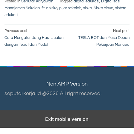
Posted in
Seputar Karyawan
Tagged
digital edukasi
,
Digitalisasi
Manajemen Sekolah
,
fitur sisko
,
pijar sekolah
,
sisko
,
Sisko cloud
,
sistem
edukasi
Post
Previous post
Next post
Cara Mengatur Uang Hasil Jualan
TESLA BOT dan Masa Depan
navigation
dengan Tepat dan Mudah
Pekerjaan Manusia
Non AMP Version
seputarkerja.id @2026 All right reserved.
Exit mobile version