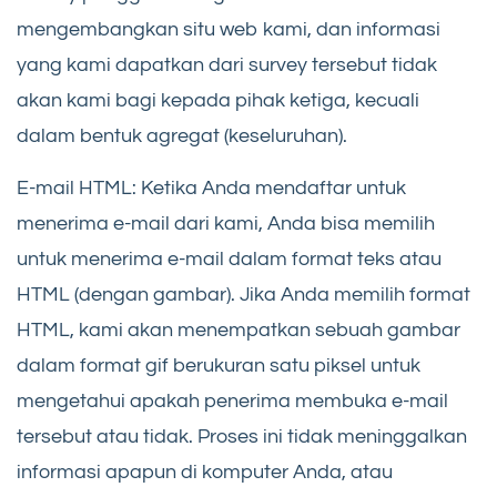
mengembangkan situ web kami, dan informasi
yang kami dapatkan dari survey tersebut tidak
akan kami bagi kepada pihak ketiga, kecuali
dalam bentuk agregat (keseluruhan).
E-mail HTML: Ketika Anda mendaftar untuk
menerima e-mail dari kami, Anda bisa memilih
untuk menerima e-mail dalam format teks atau
HTML (dengan gambar). Jika Anda memilih format
HTML, kami akan menempatkan sebuah gambar
dalam format gif berukuran satu piksel untuk
mengetahui apakah penerima membuka e-mail
tersebut atau tidak. Proses ini tidak meninggalkan
informasi apapun di komputer Anda, atau