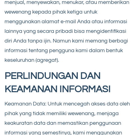
menjual, menyewakan, menukar, atau memberikan
wewenang kepada pihak ketiga untuk
menggunakan alamat e-mail Anda atau informasi
lainnya yang secara pribadi bisa mengidentifikasi
diri Anda tanpa ijin. Namun kami memang berbagi
informasi tentang pengguna kami dalam bentuk
keseluruhan (agregat).
PERLINDUNGAN DAN
KEAMANAN INFORMASI
Keamanan Data: Untuk mencegah akses data oleh
pihak yang tidak memiliki wewenang, menjaga
keakuratan data dan memastikan penggunaan
informasi yang semestinya, kami menggunakan