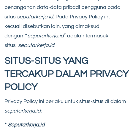
Admin
penanganan data-data pribadi pengguna pada
Posted
on
situs
seputarkerja.id
. Pada Privacy Policy ini,
January
kecuali disebutkan lain, yang dimaksud
24,
2021
dengan
“
sepu
tarkerja.id
” adalah termasuk
situs
seputarkerja.id
.
SITUS-SITUS YANG
TERCAKUP DALAM PRIVACY
POLICY
Privacy Policy ini berlaku untuk situs-situs di dalam
seputarkerja.id
:
*
Seputarkerja.id