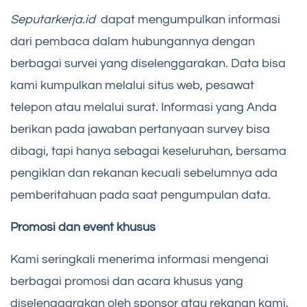
Seputarkerja.id
dapat mengumpulkan informasi
dari pembaca dalam hubungannya dengan
berbagai survei yang diselenggarakan. Data bisa
kami kumpulkan melalui situs web, pesawat
telepon atau melalui surat. Informasi yang Anda
berikan pada jawaban pertanyaan survey bisa
dibagi, tapi hanya sebagai keseluruhan, bersama
pengiklan dan rekanan kecuali sebelumnya ada
pemberitahuan pada saat pengumpulan data.
Promosi dan event khusus
Kami seringkali menerima informasi mengenai
berbagai promosi dan acara khusus yang
diselenggarakan oleh sponsor atau rekanan kami.