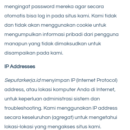
mengingat password mereka agar secara
otomatis bisa log in pada situs kami. Kami tidak
dan tidak akan menggunakan cookie untuk
mengumpulkan informasi pribadi dari pengguna
manapun yang tidak dimaksudkan untuk
disampaikan pada kami.
IP Addresses
Seputarkerja.id
menyimpan IP (Internet Protocol)
address, atau lokasi komputer Anda di Internet,
untuk keperluan administrasi sistem dan
troubleshooting. Kami menggunakan IP address
secara keseluruhan (agregat) untuk mengetahui
lokasi-lokasi yang mengakses situs kami.