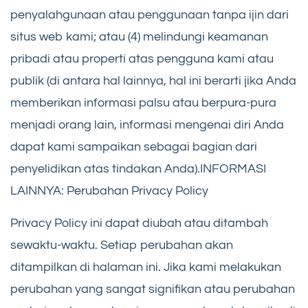
penyalahgunaan atau penggunaan tanpa ijin dari
situs web kami; atau (4) melindungi keamanan
pribadi atau properti atas pengguna kami atau
publik (di antara hal lainnya, hal ini berarti jika Anda
memberikan informasi palsu atau berpura-pura
menjadi orang lain, informasi mengenai diri Anda
dapat kami sampaikan sebagai bagian dari
penyelidikan atas tindakan Anda).INFORMASI
LAINNYA: Perubahan Privacy Policy
Privacy Policy ini dapat diubah atau ditambah
sewaktu-waktu. Setiap perubahan akan
ditampilkan di halaman ini. Jika kami melakukan
perubahan yang sangat signifikan atau perubahan