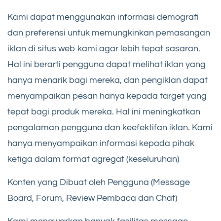
Kami dapat menggunakan informasi demografi
dan preferensi untuk memungkinkan pemasangan
iklan di situs web kami agar lebih tepat sasaran.
Hal ini berarti pengguna dapat melihat iklan yang
hanya menarik bagi mereka, dan pengiklan dapat
menyampaikan pesan hanya kepada target yang
tepat bagi produk mereka. Hal ini meningkatkan
pengalaman pengguna dan keefektifan iklan. Kami
hanya menyampaikan informasi kepada pihak
ketiga dalam format agregat (keseluruhan)
Konten yang Dibuat oleh Pengguna (Message
Board, Forum, Review Pembaca dan Chat)