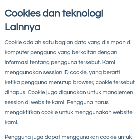
Cookies dan teknologi
Lainnya
Cookie adalah satu bagian data yang disimpan di
komputer pengguna yang berkaitan dengan
informasi tentang pengguna tersebut. Kami
menggunakan session ID cookie, yang berarti
ketika pengguna menutup browser, cookie tersebut
dihapus. Cookie juga digunakan untuk manajemen
session di website kami. Pengguna harus
mengaktifkan cookie untuk menggunakan website
kami.
Pengguna juga dapat menggunakan cookie untuk