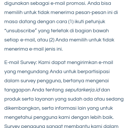
digunakan sebagai e-mail promosi. Anda bisa
memilih untuk tidak menerima pesan-pesan ini di
masa datang dengan cara (1) ikuti petunjuk
“unsubscribe” yang terletak di bagian bawah
setiap e-mail, atau (2) Anda memilih untuk tidak
menerima e-mail jenis ini.
E-mail Survey: Kami dapat mengirimkan e-mail
yang mengundang Anda untuk berpartisipasi
dalam survey pengguna, bertanya mengenai
tanggapan Anda tentang
seputarkerja.id
dan
produk serta layanan yang sudah ada atau sedang
dikembangkan, serta informasi lain yang untuk
mengetahui pengguna kami dengan lebih baik.
Survey pengguna sangat membantu kami dalam