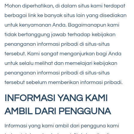
Mohon diperhatikan, di dalam situs kami terdapat
berbagai link ke banyak situs lain yang disediakan
untuk kenyamanan Anda. Bagaimanapun kami
tidak bertanggung jawab terhadap kebijakan
penanganan informasi pribadi di situs-situs
tersebut. Kami sangat menganjurkan bagi Anda
untuk selalu melihat dan memelajari kebijakan
penanganan informasi pribadi di situs-situs
tersebut sebelum memberikan informasi pribadi.
INFORMASI YANG KAMI
AMBIL DARI PENGGUNA
Informasi yang kami ambil dari pengguna kami