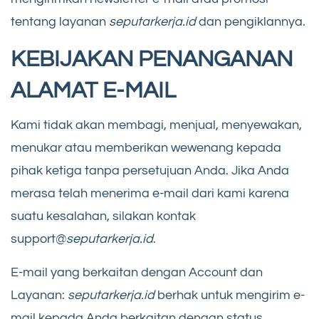
tentang layanan
seputarkerja.id
dan pengiklannya.
KEBIJAKAN PENANGANAN
ALAMAT E-MAIL
Kami tidak akan membagi, menjual, menyewakan,
menukar atau memberikan wewenang kepada
pihak ketiga tanpa persetujuan Anda. Jika Anda
merasa telah menerima e-mail dari kami karena
suatu kesalahan, silakan kontak
support@
seputarkerja.id
.
E-mail yang berkaitan dengan Account dan
Layanan:
seputarkerja.id
berhak untuk mengirim e-
mail kepada Anda berkaitan dengan status