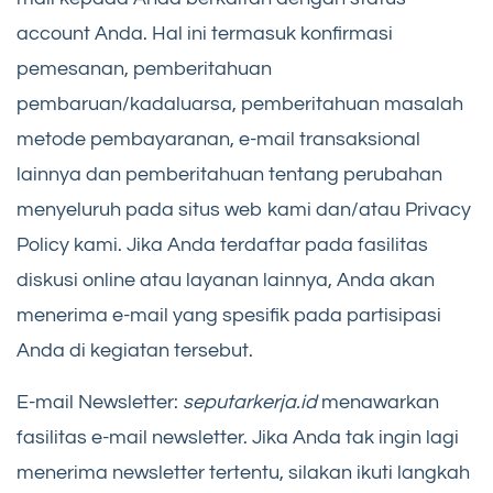
account Anda. Hal ini termasuk konfirmasi
pemesanan, pemberitahuan
pembaruan/kadaluarsa, pemberitahuan masalah
metode pembayaranan, e-mail transaksional
lainnya dan pemberitahuan tentang perubahan
menyeluruh pada situs web kami dan/atau Privacy
Policy kami. Jika Anda terdaftar pada fasilitas
diskusi online atau layanan lainnya, Anda akan
menerima e-mail yang spesifik pada partisipasi
Anda di kegiatan tersebut.
E-mail Newsletter:
seputarkerja.id
menawarkan
fasilitas e-mail newsletter. Jika Anda tak ingin lagi
menerima newsletter tertentu, silakan ikuti langkah