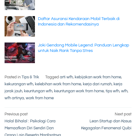
Daftar Asuransi Kendaraan Mobil Terbaik di
Indonesia dan Rekomendasinya
Joki Gendong Mobile Legend: Panduan Lengkap
untuk Naik Rank Tanpa Stres
Posted in
Tips & Trik
Tagged
arti wfh
,
kebijakan work from home
,
kekurangan wfh
,
kelebihan work from home
,
kerja dari rumah
,
kerja
jarak jauh
,
keuntungan wfh
,
keuntungan work from home
,
tips wfh
,
wfh
,
wfh artinya
,
work from home
Post
Previous post
Next post
Halal Bihalal : Psikologi Cara
Lean Startup dan Kasus
navigation
Memaafkan Diri Sendiri Dan
Kegagalan Fenomenal Quibi
Orang Lain Beserta Manfaatnya