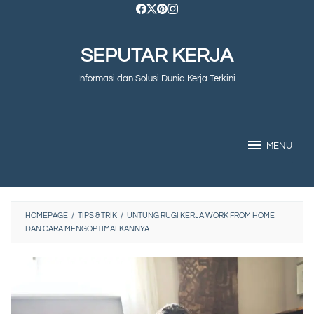
Skip
to
SEPUTAR KERJA
content
Informasi dan Solusi Dunia Kerja Terkini
MENU
HOMEPAGE
/
TIPS & TRIK
/
UNTUNG RUGI KERJA WORK FROM HOME
DAN CARA MENGOPTIMALKANNYA