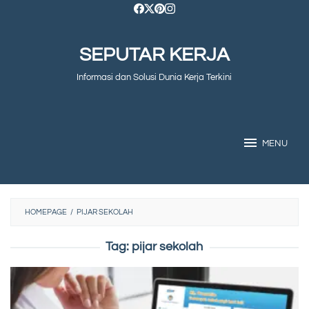
Skip
to
SEPUTAR KERJA
content
Informasi dan Solusi Dunia Kerja Terkini
MENU
HOMEPAGE
/
PIJAR SEKOLAH
Tag:
pijar sekolah