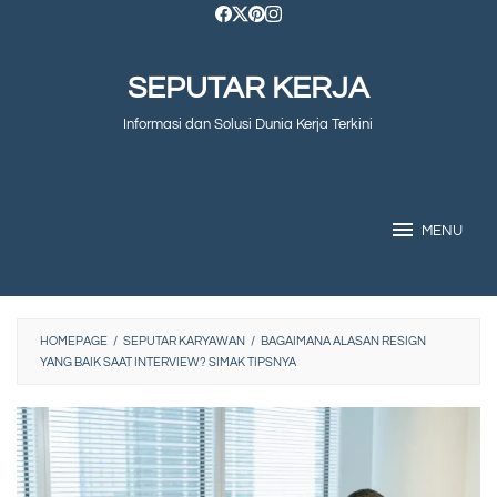
Skip
to
SEPUTAR KERJA
content
Informasi dan Solusi Dunia Kerja Terkini
MENU
HOMEPAGE
/
SEPUTAR KARYAWAN
/
BAGAIMANA ALASAN RESIGN
YANG BAIK SAAT INTERVIEW? SIMAK TIPSNYA