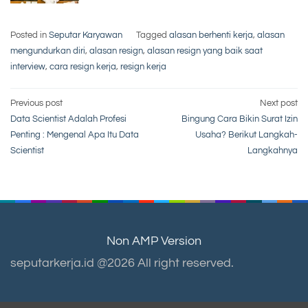
Posted in
Seputar Karyawan
Tagged
alasan berhenti kerja
,
alasan
mengundurkan diri
,
alasan resign
,
alasan resign yang baik saat
interview
,
cara resign kerja
,
resign kerja
Post
Previous post
Next post
Data Scientist Adalah Profesi
Bingung Cara Bikin Surat Izin
navigation
Penting : Mengenal Apa Itu Data
Usaha? Berikut Langkah-
Scientist
Langkahnya
Non AMP Version
seputarkerja.id @2026 All right reserved.