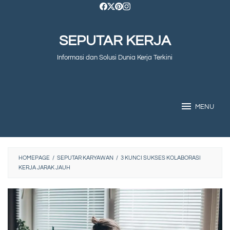
Skip
to
SEPUTAR KERJA
content
Informasi dan Solusi Dunia Kerja Terkini
MENU
HOMEPAGE
/
SEPUTAR KARYAWAN
/
3 KUNCI SUKSES KOLABORASI
KERJA JARAK JAUH