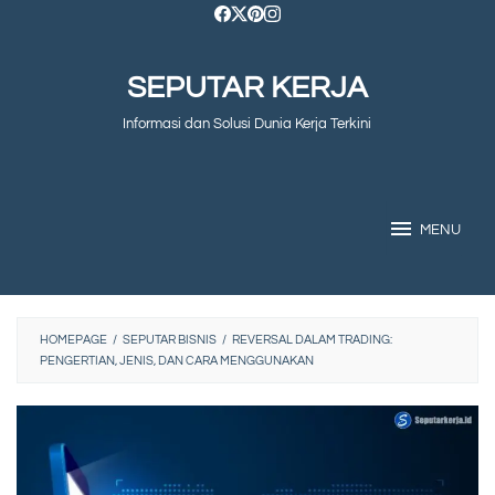
Skip
to
SEPUTAR KERJA
content
Informasi dan Solusi Dunia Kerja Terkini
MENU
HOMEPAGE
/
SEPUTAR BISNIS
/
REVERSAL DALAM TRADING:
PENGERTIAN, JENIS, DAN CARA MENGGUNAKAN