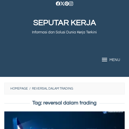
Skip
to
SEPUTAR KERJA
content
Informasi dan Solusi Dunia Kerja Terkini
MENU
HOMEPAGE
/
REVERSAL DALAM TRADING
Tag:
reversal dalam trading