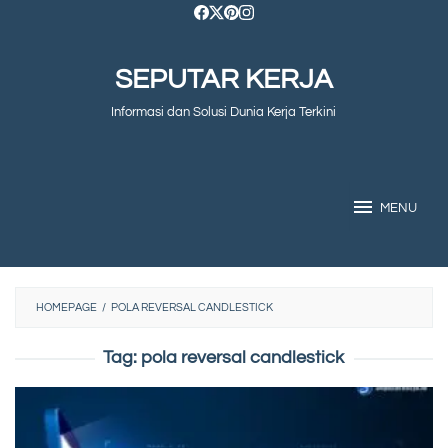
Skip
to
SEPUTAR KERJA
content
Informasi dan Solusi Dunia Kerja Terkini
MENU
HOMEPAGE
/
POLA REVERSAL CANDLESTICK
Tag:
pola reversal candlestick