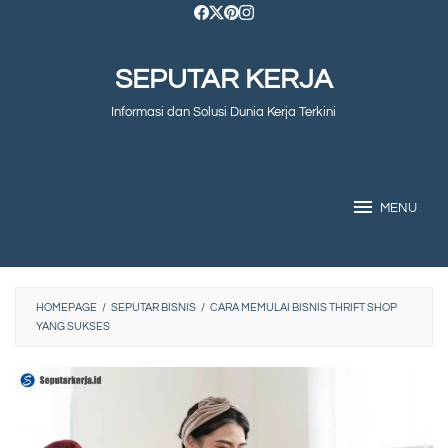
Skip
to
SEPUTAR KERJA
content
Informasi dan Solusi Dunia Kerja Terkini
MENU
HOMEPAGE
/
SEPUTAR BISNIS
/
CARA MEMULAI BISNIS THRIFT SHOP
YANG SUKSES