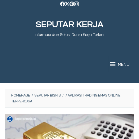
Skip
to
SEPUTAR KERJA
content
Informasi dan Solusi Dunia Kerja Terkini
MENU
HOMEPAGE
/
SEPUTAR BISNIS
/
7 APLIKASI TRADING EMAS ONLINE
TERPERCAYA