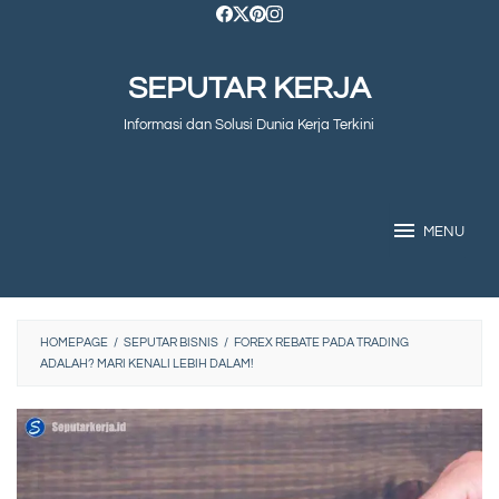
Skip
to
SEPUTAR KERJA
content
Informasi dan Solusi Dunia Kerja Terkini
MENU
HOMEPAGE
/
SEPUTAR BISNIS
/
FOREX REBATE PADA TRADING
ADALAH? MARI KENALI LEBIH DALAM!