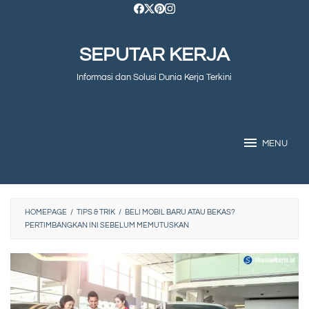
Skip
to
SEPUTAR KERJA
content
Informasi dan Solusi Dunia Kerja Terkini
MENU
HOMEPAGE
/
TIPS & TRIK
/
BELI MOBIL BARU ATAU BEKAS?
PERTIMBANGKAN INI SEBELUM MEMUTUSKAN