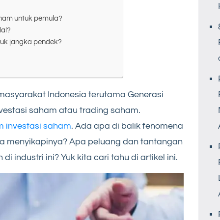
ham untuk pemula?
lal?
tuk jangka pendek?
h masyarakat Indonesia terutama Generasi
investasi saham atau trading saham.
m investasi saham
. Ada apa di balik fenomena
a menyikapinya? Apa peluang dan tantangan
 industri ini? Yuk kita cari tahu di artikel ini.