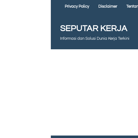
Skip
Privacy Policy
Disclaimer
Tenta
to
content
SEPUTAR KERJA
Informasi dan Solusi Dunia Kerja Terkini