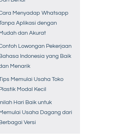
Cara Menyadap Whatsapp
Tanpa Aplikasi dengan
Mudah dan Akurat
Contoh Lowongan Pekerjaan
Bahasa Indonesia yang Baik
dan Menarik
Tips Memulai Usaha Toko
Plastik Modal Kecil
Inilah Hari Baik untuk
Memulai Usaha Dagang dari
Berbagai Versi