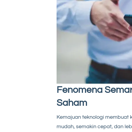
Fenomena Semarak
Saham
Kemajuan teknologi membuat ke
mudah, semakin cepat, dan leb