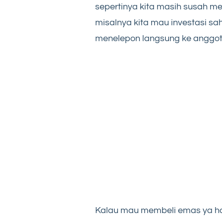
sepertinya kita masih susah m
misalnya kita mau investasi sa
menelepon langsung ke anggot
Kalau mau membeli emas ya ha