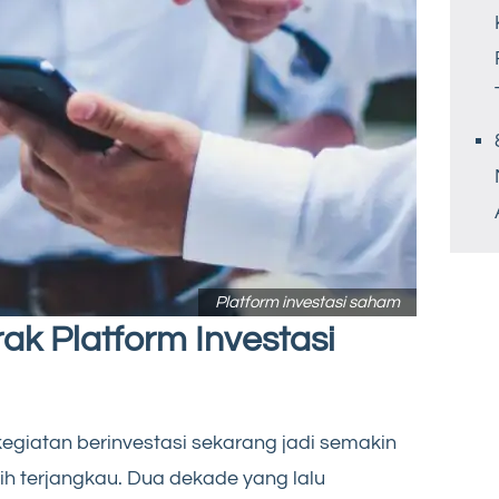
Platform investasi saham
 Platform Investasi
giatan berinvestasi sekarang jadi semakin
ih terjangkau. Dua dekade yang lalu