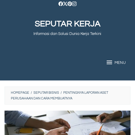
Skip
to
SEPUTAR KERJA
content
Informasi dan Solusi Dunia Kerja Terkini
MENU
HOMEPAGE
/
SEPUTAR BISNIS
/
PENTINGNYA LAPORAN ASET
PERUSAHAAN DAN CARA MEMBUATNYA