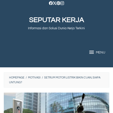
Skip
to
SEPUTAR KERJA
content
Informasi dan Solusi Dunia Kerja Terkini
MENU
HOMEPAGE
/
MOTIVASI
/
SETRUM MOTOR LISTRIK BIKIN CUAN, SIAPA
UNTUNG?