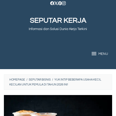
Skip
to
SEPUTAR KERJA
content
Informasi dan Solusi Dunia Kerja Terkini
MENU
HOMEPAGE
/
SEPUTAR BISNIS
/
YUK INTIP BEBERAPA USAHA KECIL
KECILAN UNTUK PEMULA DI TAHUN 2026 INI!