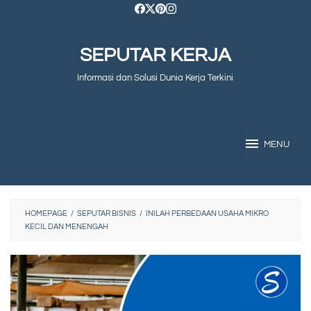
Skip
to
SEPUTAR KERJA
content
Informasi dan Solusi Dunia Kerja Terkini
MENU
HOMEPAGE
/
SEPUTAR BISNIS
/
INILAH PERBEDAAN USAHA MIKRO
KECIL DAN MENENGAH