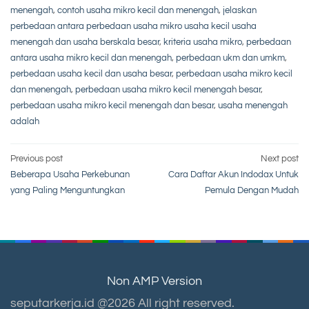
menengah
,
contoh usaha mikro kecil dan menengah
,
jelaskan
perbedaan antara perbedaan usaha mikro usaha kecil usaha
menengah dan usaha berskala besar
,
kriteria usaha mikro
,
perbedaan
antara usaha mikro kecil dan menengah
,
perbedaan ukm dan umkm
,
perbedaan usaha kecil dan usaha besar
,
perbedaan usaha mikro kecil
dan menengah
,
perbedaan usaha mikro kecil menengah besar
,
perbedaan usaha mikro kecil menengah dan besar
,
usaha menengah
adalah
Post
Previous post
Next post
Beberapa Usaha Perkebunan
Cara Daftar Akun Indodax Untuk
navigation
yang Paling Menguntungkan
Pemula Dengan Mudah
Non AMP Version
seputarkerja.id @2026 All right reserved.