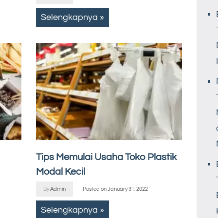
Selengkapnya »
Tips Memulai Usaha Toko Plastik
Modal Kecil
By
Admin
Posted on
January 31, 2022
Selengkapnya »