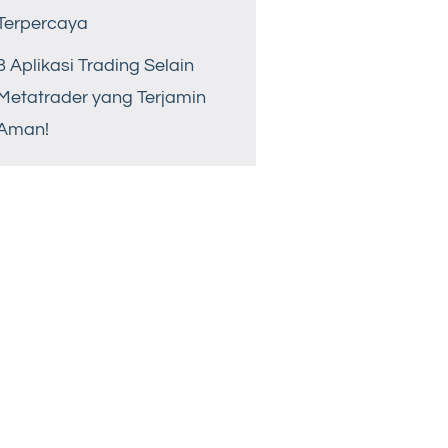
Terpercaya
8 Aplikasi Trading Selain
Metatrader yang Terjamin
Aman!