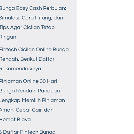
Bunga Easy Cash Perbulan:
Simulasi, Cara Hitung, dan
Tips Agar Cicilan Tetap
Ringan
Fintech Cicilan Online Bunga
Rendah, Berikut Daftar
Rekomendasinya
Pinjaman Online 30 Hari
Bunga Rendah: Panduan
Lengkap Memilih Pinjaman
Aman, Cepat Cair, dan
Hemat Biaya
8 Daftar Fintech Bunga