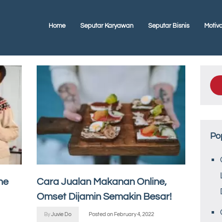
Home
Seputar Karyawan
Seputar Bisnis
Motiva
Po
ne
Cara Jualan Makanan Online,
Omset Dijamin Semakin Besar!
By
Juvie Do
Posted on
February 4, 2022