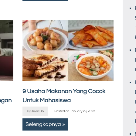
9 Usaha Makanan Yang Cocok
ngan
Untuk Mahasiswa
By
Juvie Do
Posted on
January 29, 2022
Selengkapnya »