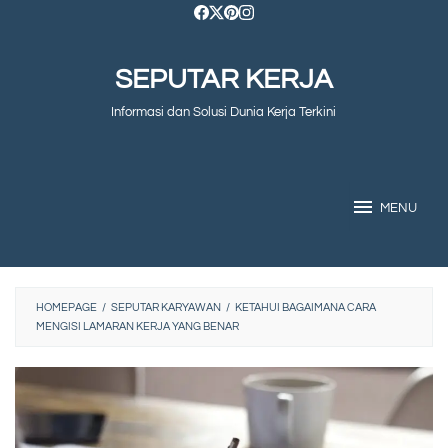
Skip
to
SEPUTAR KERJA
content
Informasi dan Solusi Dunia Kerja Terkini
MENU
HOMEPAGE
/
SEPUTAR KARYAWAN
/
KETAHUI BAGAIMANA CARA
MENGISI LAMARAN KERJA YANG BENAR