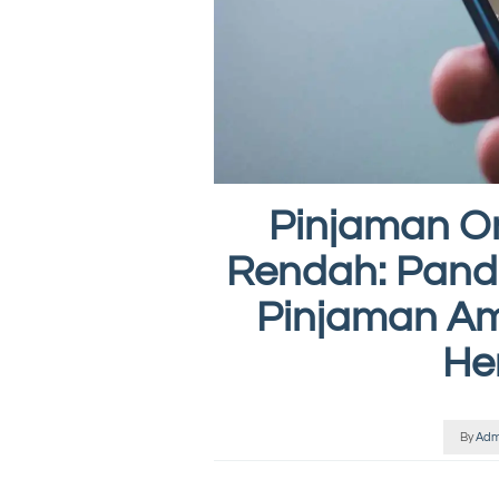
Pinjaman On
Rendah: Pand
Pinjaman Am
He
By
Adm