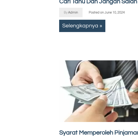
Cari Tahu Dan Jangan Salah P
By
Admin
Posted on
June 10, 2024
Selengkapnya »
Syarat Memperoleh Pinjama