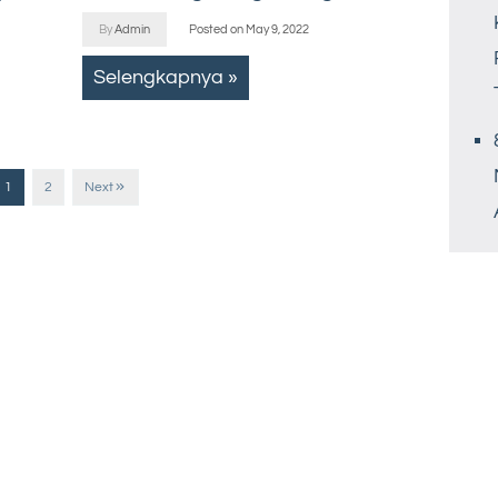
By
Admin
Posted on
May 9, 2022
Selengkapnya »
1
2
Next