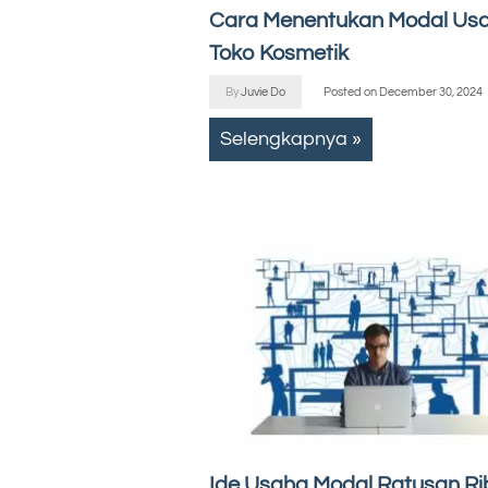
Cara Menentukan Modal Us
Toko Kosmetik
By
Juvie Do
Posted on
December 30, 2024
Selengkapnya »
Ide Usaha Modal Ratusan Ri