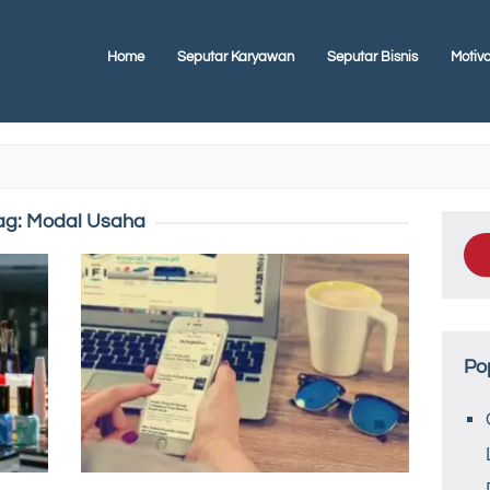
Home
Seputar Karyawan
Seputar Bisnis
Motiva
ag:
Modal Usaha
Po