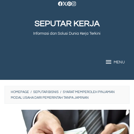
Skip
to
SEPUTAR KERJA
content
Informasi dan Solusi Dunia Kerja Terkini
MENU
HOMEPAGE
/
SEPUTAR BISNIS
/
SYARAT MEMPEROLEH PINJAMAN
MODAL USAHA DARI PEMERINTAH TANPA JAMINAN