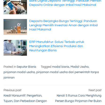
Bank Digital Deposito Tertinggi: Panduan Memilih
Deposito Online dengan Imbal Hasil Maksimal
Deposito Berjangka Bunga Tertinggi: Panduan
Lengkap Memilih Investasi Aman dengan Imbal
Hasil Maksimal
ERP Manufaktur: Solusi Terbaik untuk
Meningkatkan Efisiensi Produksi dan
Keuntungan Bisnis
Posted in
Seputar Bisnis
Tagged
modal bisnis
,
Modal Usaha
,
pinjaman modal usaha
,
pinjaman modal usaha dari pemerintah tanpa
jaminan
Post
Previous post
Next post
Kredit Konsumtif: Pengertian,
Kenali 5 Rumus Cara Menghitung
navigation
Tujuan, Dan Perbedaan Dengan
Persen Bunga Pinjaman Per Bulan