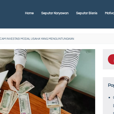
Home
Seputar Karyawan
Seputar Bisnis
Motiva
AM INVESTASI MODAL USAHA YANG MENGUNTUNGKAN
Po