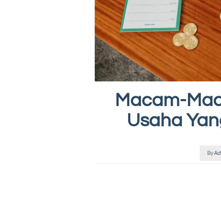
Macam-Maca
Usaha Yan
By
Ad