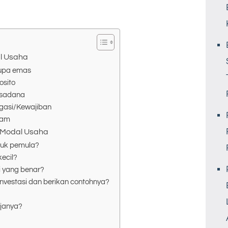
l Usaha
rupa emas
osito
ksadana
igasi/Kewajiban
ham
i Modal Usaha
tuk pemula?
ecil?
i yang benar?
vestasi dan berikan contohnya?
rjanya?