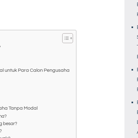
?
al untuk Para Calon Pengusaha
saha Tanpa Modal
ha?
g besar?
?