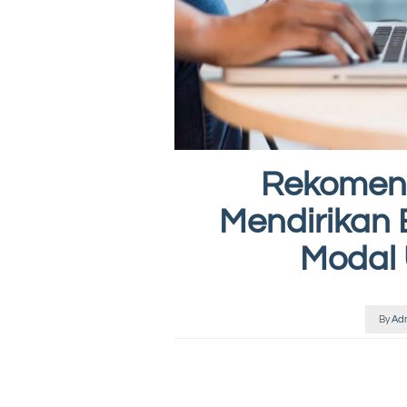
Rekomend
Mendirikan 
Modal 
By
Ad