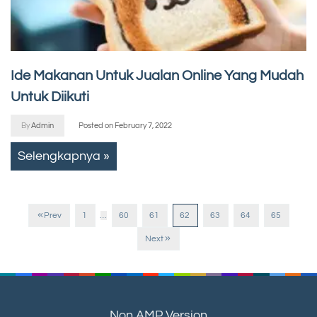
Ide Makanan Untuk Jualan Online Yang Mudah
Untuk Diikuti
By
Admin
Posted on
February 7, 2022
Selengkapnya »
Prev
1
…
60
61
62
63
64
65
Next
Non AMP Version