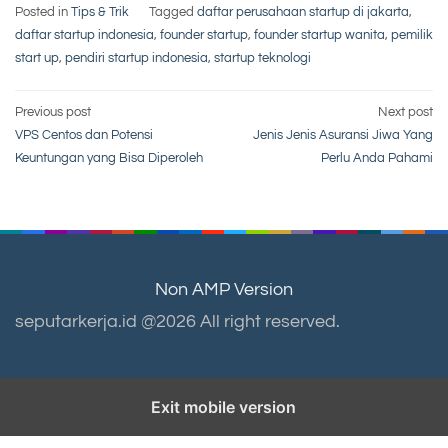
Posted in
Tips & Trik
Tagged
daftar perusahaan startup di jakarta
,
daftar startup indonesia
,
founder startup
,
founder startup wanita
,
pemilik
start up
,
pendiri startup indonesia
,
startup teknologi
Post
Previous post
Next post
VPS Centos dan Potensi
Jenis Jenis Asuransi Jiwa Yang
navigation
Keuntungan yang Bisa Diperoleh
Perlu Anda Pahami
Non AMP Version
seputarkerja.id @2026 All right reserved.
Exit mobile version