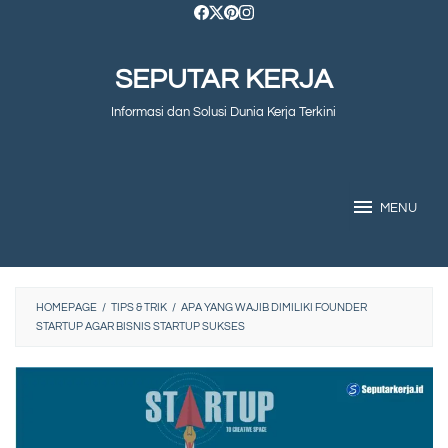
Skip
to
SEPUTAR KERJA
content
Informasi dan Solusi Dunia Kerja Terkini
MENU
HOMEPAGE
/
TIPS & TRIK
/
APA YANG WAJIB DIMILIKI FOUNDER
STARTUP AGAR BISNIS STARTUP SUKSES