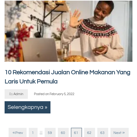
10 Rekomendasi Jualan Online Makanan Yang
Laris Untuk Pemula
By
Admin
Posted on
February 5, 2022
Selengkapnya »
Prev
1
…
59
60
61
62
63
Next