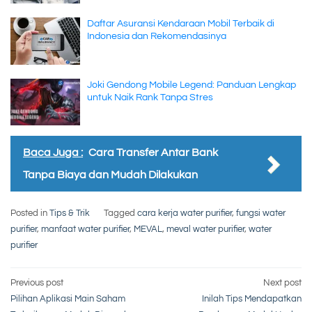
Daftar Asuransi Kendaraan Mobil Terbaik di
Indonesia dan Rekomendasinya
Joki Gendong Mobile Legend: Panduan Lengkap
untuk Naik Rank Tanpa Stres
Baca Juga :
Cara Transfer Antar Bank
Tanpa Biaya dan Mudah Dilakukan
Posted in
Tips & Trik
Tagged
cara kerja water purifier
,
fungsi water
purifier
,
manfaat water purifier
,
MEVAL
,
meval water purifier
,
water
purifier
Post
Previous post
Next post
Pilihan Aplikasi Main Saham
Inilah Tips Mendapatkan