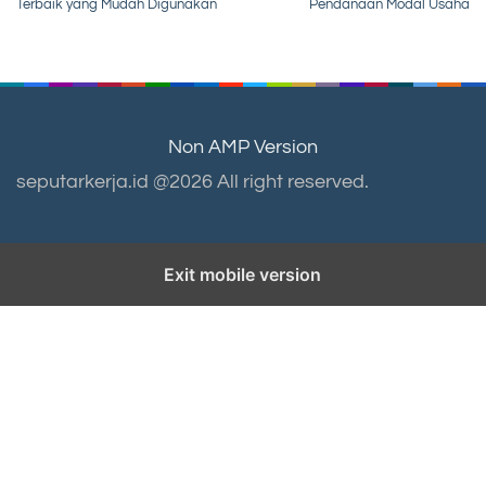
navigation
Terbaik yang Mudah Digunakan
Pendanaan Modal Usaha
Non AMP Version
seputarkerja.id @2026 All right reserved.
Exit mobile version