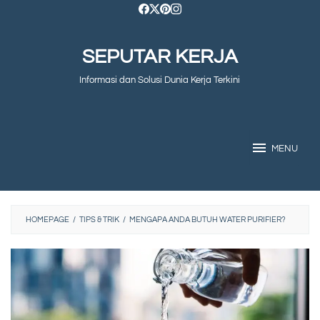
Skip
to
SEPUTAR KERJA
content
Informasi dan Solusi Dunia Kerja Terkini
MENU
HOMEPAGE
/
TIPS & TRIK
/
MENGAPA ANDA BUTUH WATER PURIFIER?