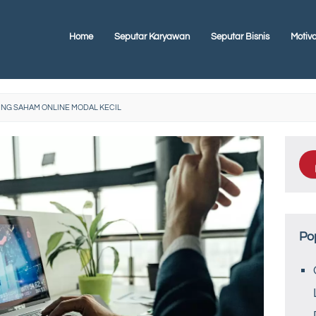
Home
Seputar Karyawan
Seputar Bisnis
Motiva
ING SAHAM ONLINE MODAL KECIL
Po