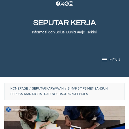
Skip
to
SEPUTAR KERJA
content
Informasi dan Solusi Dunia Kerja Terkini
MENU
HOMEPAGE
/
SEPUTAR KARYAWAN
/
SIMAK 8 TIPS MEMBANGUN
PERUSAHAAN DIGITAL DARI NOL BAGI PARA PEMULA