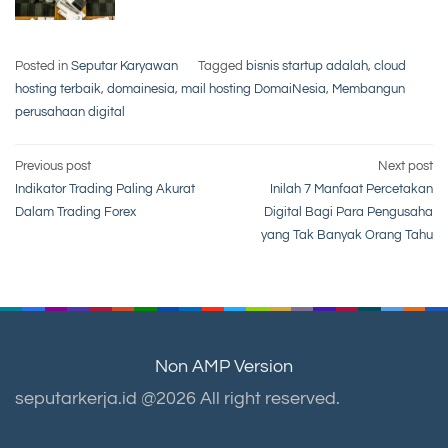
Posted in
Seputar Karyawan
Tagged
bisnis startup adalah
,
cloud
hosting terbaik
,
domainesia
,
mail hosting DomaiNesia
,
Membangun
perusahaan digital
Post
Previous post
Next post
Indikator Trading Paling Akurat
Inilah 7 Manfaat Percetakan
navigation
Dalam Trading Forex
Digital Bagi Para Pengusaha
yang Tak Banyak Orang Tahu
Non AMP Version
seputarkerja.id @2026 All right reserved.