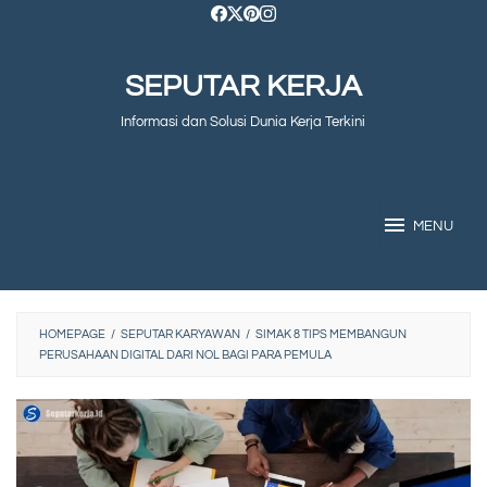
Skip
to
SEPUTAR KERJA
content
Informasi dan Solusi Dunia Kerja Terkini
MENU
HOMEPAGE
/
SEPUTAR KARYAWAN
/
SIMAK 8 TIPS MEMBANGUN
PERUSAHAAN DIGITAL DARI NOL BAGI PARA PEMULA