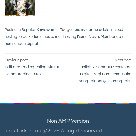
Posted in
Seputar Karyawan
Tagged
bisnis startup adalah
,
cloud
hosting terbaik
,
domainesia
,
mail hosting DomaiNesia
,
Membangun
perusahaan digital
Post
Previous post
Next post
Indikator Trading Paling Akurat
Inilah 7 Manfaat Percetakan
navigation
Dalam Trading Forex
Digital Bagi Para Pengusaha
yang Tak Banyak Orang Tahu
Non AMP Version
seputarkerja.id @2026 All right reserved.