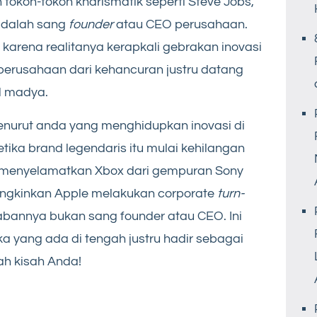
h tokoh-tokoh kharismatik seperti Steve Jobs,
 adalah sang
founder
atau CEO perusahaan.
 karena realitanya kerapkali gebrakan inovasi
erusahaan dari kehancuran justru datang
l madya.
enurut anda yang menghidupkan inovasi di
tika brand legendaris itu mulai kehilangan
g menyelamatkan Xbox dari gempuran Sony
ngkinkan Apple melakukan corporate
turn-
abannya bukan sang founder atau CEO. Ini
 yang ada di tengah justru hadir sebagai
ah kisah Anda!