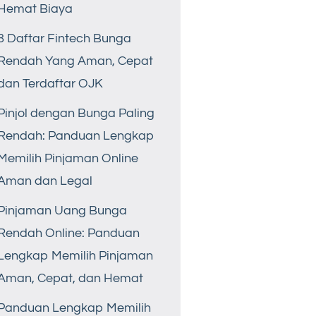
Hemat Biaya
8 Daftar Fintech Bunga
Rendah Yang Aman, Cepat
dan Terdaftar OJK
Pinjol dengan Bunga Paling
Rendah: Panduan Lengkap
Memilih Pinjaman Online
Aman dan Legal
Pinjaman Uang Bunga
Rendah Online: Panduan
Lengkap Memilih Pinjaman
Aman, Cepat, dan Hemat
Panduan Lengkap Memilih