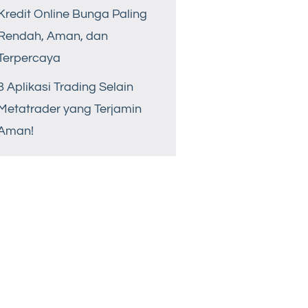
Kredit Online Bunga Paling
Rendah, Aman, dan
Terpercaya
8 Aplikasi Trading Selain
Metatrader yang Terjamin
Aman!