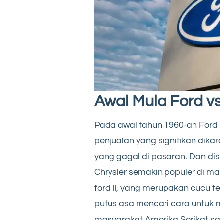
Awal Mula Ford vs
Pada awal tahun 1960-an For
penjualan yang signifikan di
yang gagal di pasaran. Dan di
Chrysler semakin populer di ma
ford II, yang merupakan cucu t
putus asa mencari cara untuk 
masyarakat Amerika Serikat sa