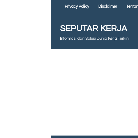
Skip
Privacy Policy
Disclaimer
Tenta
to
content
SEPUTAR KERJA
Informasi dan Solusi Dunia Kerja Terkini