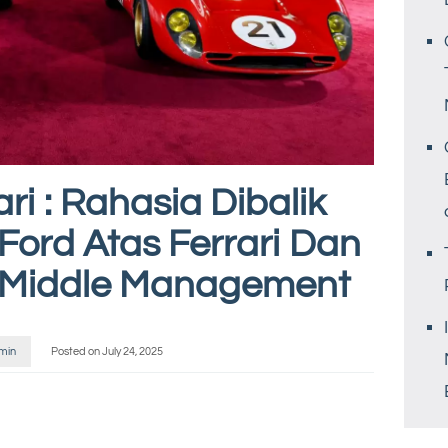
ari : Rahasia Dibalik
ord Atas Ferrari Dan
f Middle Management
min
Posted on
July 24, 2025