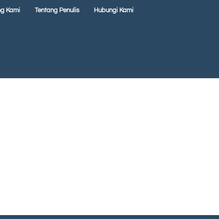
ng Kami
Tentang Penulis
Hubungi Kami