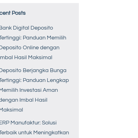
cent Posts
Bank Digital Deposito
Tertinggi: Panduan Memilih
Deposito Online dengan
Imbal Hasil Maksimal
Deposito Berjangka Bunga
Tertinggi: Panduan Lengkap
Memilih Investasi Aman
dengan Imbal Hasil
Maksimal
ERP Manufaktur: Solusi
Terbaik untuk Meningkatkan