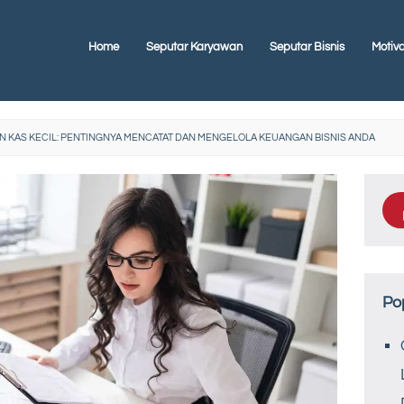
Home
Seputar Karyawan
Seputar Bisnis
Motiva
 KAS KECIL: PENTINGNYA MENCATAT DAN MENGELOLA KEUANGAN BISNIS ANDA
Po