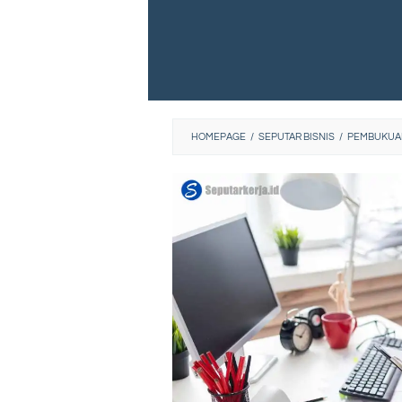
HOMEPAGE
/
SEPUTAR BISNIS
/
PEMBUKUAN