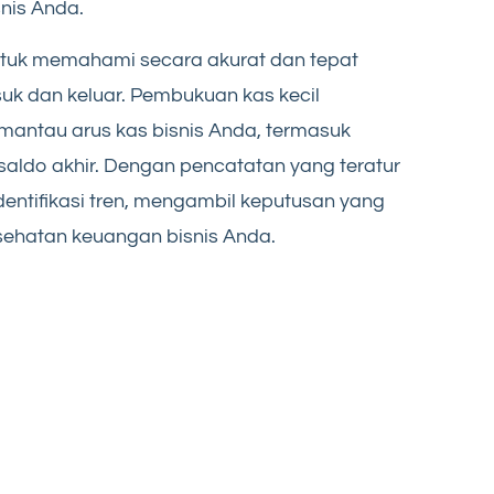
nis Anda.
untuk memahami secara akurat dan tepat
k dan keluar. Pembukuan kas kecil
ntau arus kas bisnis Anda, termasuk
aldo akhir. Dengan pencatatan yang teratur
entifikasi tren, mengambil keputusan yang
sehatan keuangan bisnis Anda.