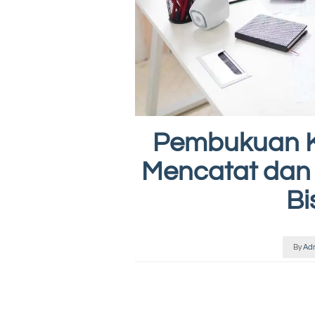
Pembukuan Ka
Mencatat dan
Bi
By
Ad