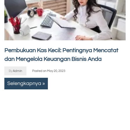
Pembukuan Kas Kecil: Pentingnya Mencatat
dan Mengelola Keuangan Bisnis Anda
By
Admin
Posted on
May 20, 2023
Selengkapnya »