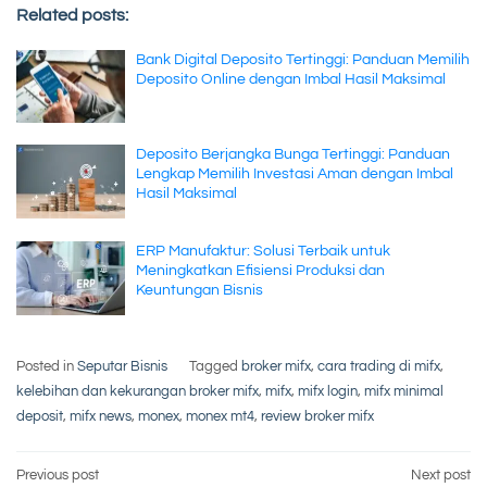
Related posts:
Bank Digital Deposito Tertinggi: Panduan Memilih
Deposito Online dengan Imbal Hasil Maksimal
Deposito Berjangka Bunga Tertinggi: Panduan
Lengkap Memilih Investasi Aman dengan Imbal
Hasil Maksimal
ERP Manufaktur: Solusi Terbaik untuk
Meningkatkan Efisiensi Produksi dan
Keuntungan Bisnis
Posted in
Seputar Bisnis
Tagged
broker mifx
,
cara trading di mifx
,
kelebihan dan kekurangan broker mifx
,
mifx
,
mifx login
,
mifx minimal
deposit
,
mifx news
,
monex
,
monex mt4
,
review broker mifx
Post
Previous post
Next post