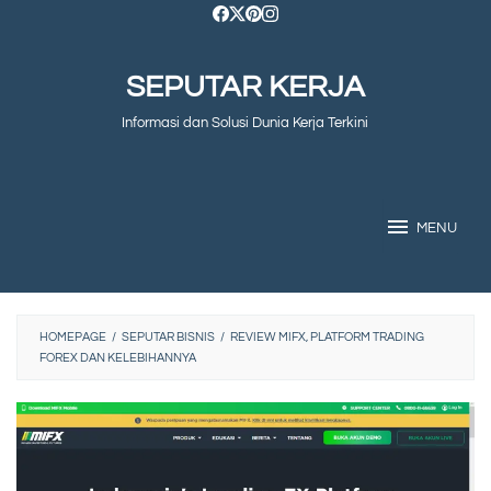
Skip
to
SEPUTAR KERJA
content
Informasi dan Solusi Dunia Kerja Terkini
MENU
HOMEPAGE
/
SEPUTAR BISNIS
/
REVIEW MIFX, PLATFORM TRADING
FOREX DAN KELEBIHANNYA