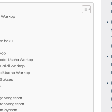
 Warkop
han baku
rkop
 Modal Usaha Warkop
ual di Warkop
al Usaha Warkop
 Sukses
n
ga yang tepat
an yang tepat
an layanan