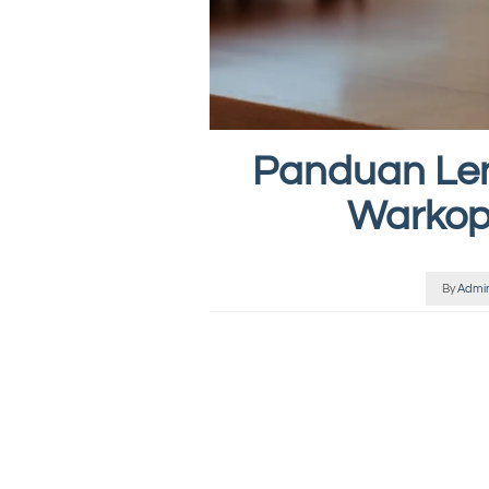
Panduan Le
Warkop
By
Admi