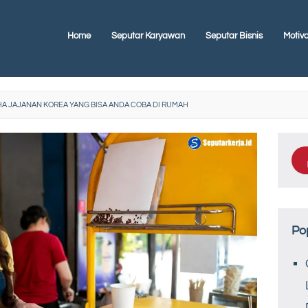
Home
Seputar Karyawan
Seputar Bisnis
Motiva
HA JAJANAN KOREA YANG BISA ANDA COBA DI RUMAH
Po