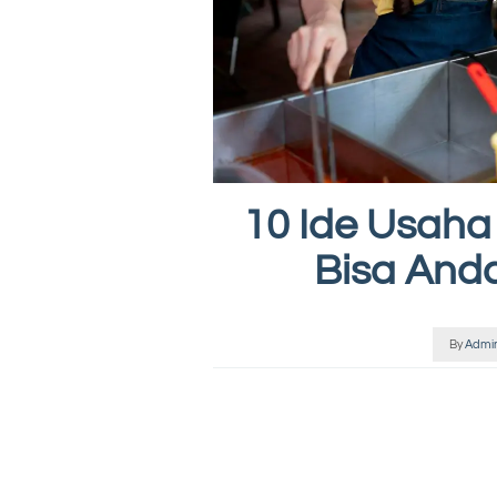
10 Ide Usaha
Bisa And
By
Admi