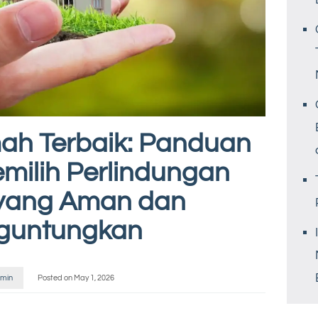
ah Terbaik: Panduan
milih Perlindungan
yang Aman dan
guntungkan
min
Posted on
May 1, 2026