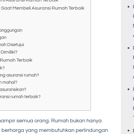
mi Asuransi Rumah Terbaik
i Saat Membeli Asuransi Rumah Terbaik
rtanggungan
gan
ah Disetujui
imiliki?
 Rumah Terbaik
ik?
ung asuransi rumah?
h mahal?
iasuransikan?
ansi rumah terbaik?
 hampir semua orang. Rumah bukan hanya
set berharga yang membutuhkan perlindungan