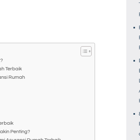
k?
ah Terbaik
ransi Rumah
erbaik
kin Penting?