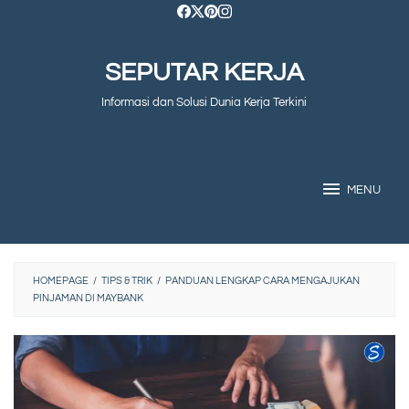
Skip
to
SEPUTAR KERJA
content
Informasi dan Solusi Dunia Kerja Terkini
MENU
HOMEPAGE
/
TIPS & TRIK
/
PANDUAN LENGKAP CARA MENGAJUKAN
PINJAMAN DI MAYBANK