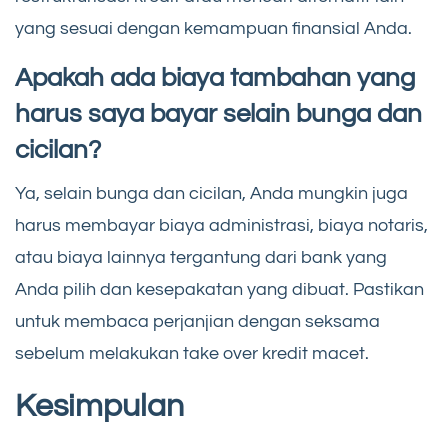
yang sesuai dengan kemampuan finansial Anda.
Apakah ada biaya tambahan yang
harus saya bayar selain bunga dan
cicilan?
Ya, selain bunga dan cicilan, Anda mungkin juga
harus membayar biaya administrasi, biaya notaris,
atau biaya lainnya tergantung dari bank yang
Anda pilih dan kesepakatan yang dibuat. Pastikan
untuk membaca perjanjian dengan seksama
sebelum melakukan take over kredit macet.
Kesimpulan