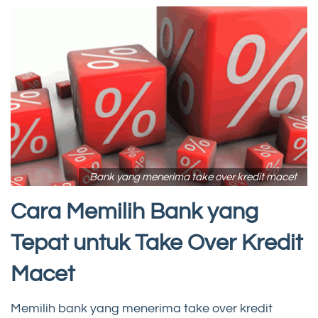
Bank yang menerima take over kredit macet
Cara Memilih Bank yang
Tepat untuk Take Over Kredit
Macet
Memilih bank yang menerima take over kredit