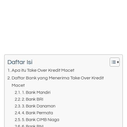
Daftar Isi
Apa itu Take Over Kredit Macet
Daftar Bank yang Menerima Take Over Kredit
Macet
1. Bank Mandiri
2. Bank BRI
3. Bank Danamon
4. Bank Permata
5. Bank CIMB Niaga
6. Bank BNI