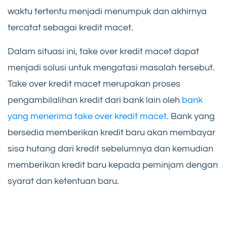
waktu tertentu menjadi menumpuk dan akhirnya
tercatat sebagai kredit macet.
Dalam situasi ini, take over kredit macet dapat
menjadi solusi untuk mengatasi masalah tersebut.
Take over kredit macet merupakan proses
pengambilalihan kredit dari bank lain oleh
bank
yang menerima take over kredit macet
. Bank yang
bersedia memberikan kredit baru akan membayar
sisa hutang dari kredit sebelumnya dan kemudian
memberikan kredit baru kepada peminjam dengan
syarat dan ketentuan baru.