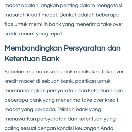
macet adalah langkah penting dalam mengatasi
masalah kredit macet. Berikut adalah beberapa
tips untuk memilih bank yang menerima take over
kredit macet yang tepat:
Membandingkan Persyaratan dan
Ketentuan Bank
Sebelum memutuskan untuk melakukan take over
kredit macet di sebuah bank, pastikan untuk
membandingkan persyaratan dan ketentuan dari
beberapa bank yang menerima take over kredit
macet yang berbeda. Pilihlah bank yang
menawarkan persyaratan dan ketentuan yang
paling sesuai dengan kondisi keuangan Anda.