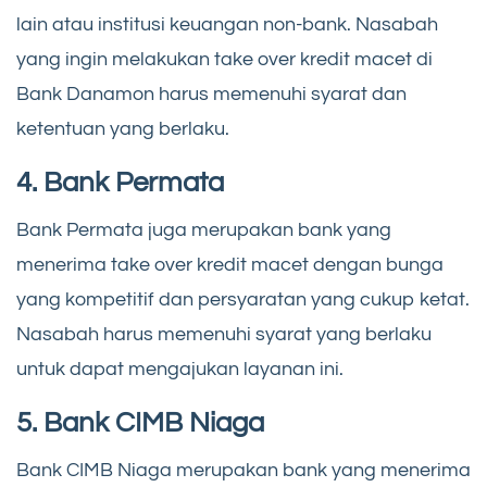
lain atau institusi keuangan non-bank. Nasabah
yang ingin melakukan take over kredit macet di
Bank Danamon harus memenuhi syarat dan
ketentuan yang berlaku.
4. Bank Permata
Bank Permata juga merupakan bank yang
menerima take over kredit macet dengan bunga
yang kompetitif dan persyaratan yang cukup ketat.
Nasabah harus memenuhi syarat yang berlaku
untuk dapat mengajukan layanan ini.
5. Bank CIMB Niaga
Bank CIMB Niaga merupakan bank yang menerima