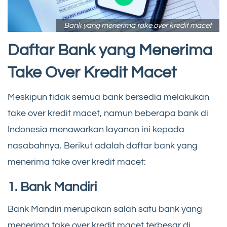
Bank yang menerima take over kredit macet
Daftar Bank yang Menerima
Take Over Kredit Macet
Meskipun tidak semua bank bersedia melakukan
take over kredit macet, namun beberapa bank di
Indonesia menawarkan layanan ini kepada
nasabahnya. Berikut adalah daftar bank yang
menerima take over kredit macet:
1. Bank Mandiri
Bank Mandiri merupakan salah satu bank yang
menerima take over kredit macet terbesar di