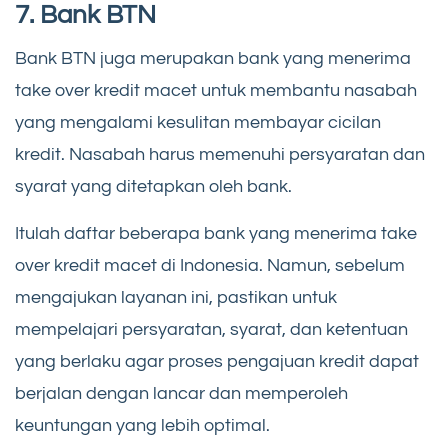
7. Bank BTN
Bank BTN juga merupakan bank yang menerima
take over kredit macet untuk membantu nasabah
yang mengalami kesulitan membayar cicilan
kredit. Nasabah harus memenuhi persyaratan dan
syarat yang ditetapkan oleh bank.
Itulah daftar beberapa bank yang menerima take
over kredit macet di Indonesia. Namun, sebelum
mengajukan layanan ini, pastikan untuk
mempelajari persyaratan, syarat, dan ketentuan
yang berlaku agar proses pengajuan kredit dapat
berjalan dengan lancar dan memperoleh
keuntungan yang lebih optimal.