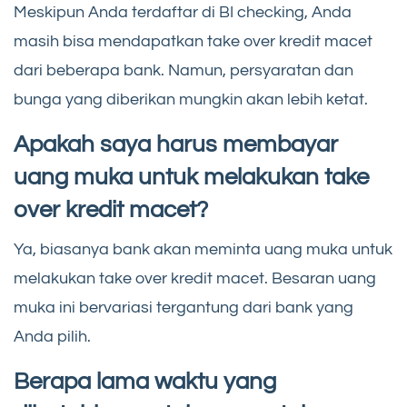
Meskipun Anda terdaftar di BI checking, Anda
masih bisa mendapatkan take over kredit macet
dari beberapa bank. Namun, persyaratan dan
bunga yang diberikan mungkin akan lebih ketat.
Apakah saya harus membayar
uang muka untuk melakukan take
over kredit macet?
Ya, biasanya bank akan meminta uang muka untuk
melakukan take over kredit macet. Besaran uang
muka ini bervariasi tergantung dari bank yang
Anda pilih.
Berapa lama waktu yang