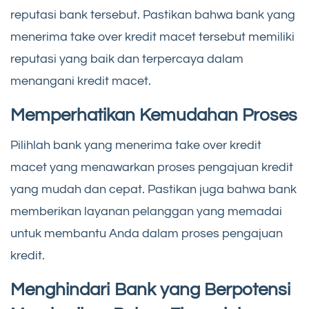
reputasi bank tersebut. Pastikan bahwa bank yang
menerima take over kredit macet tersebut memiliki
reputasi yang baik dan terpercaya dalam
menangani kredit macet.
Memperhatikan Kemudahan Proses
Pilihlah bank yang menerima take over kredit
macet yang menawarkan proses pengajuan kredit
yang mudah dan cepat. Pastikan juga bahwa bank
memberikan layanan pelanggan yang memadai
untuk membantu Anda dalam proses pengajuan
kredit.
Menghindari Bank yang Berpotensi