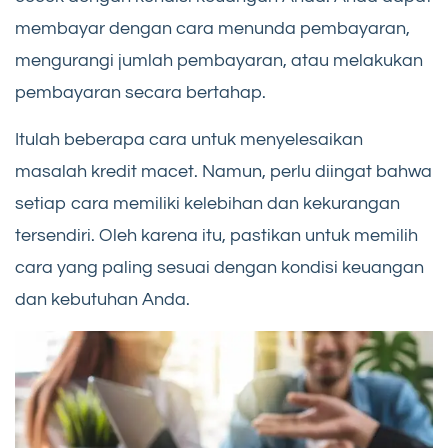
membayar dengan cara menunda pembayaran,
mengurangi jumlah pembayaran, atau melakukan
pembayaran secara bertahap.
Itulah beberapa cara untuk menyelesaikan
masalah kredit macet. Namun, perlu diingat bahwa
setiap cara memiliki kelebihan dan kekurangan
tersendiri. Oleh karena itu, pastikan untuk memilih
cara yang paling sesuai dengan kondisi keuangan
dan kebutuhan Anda.