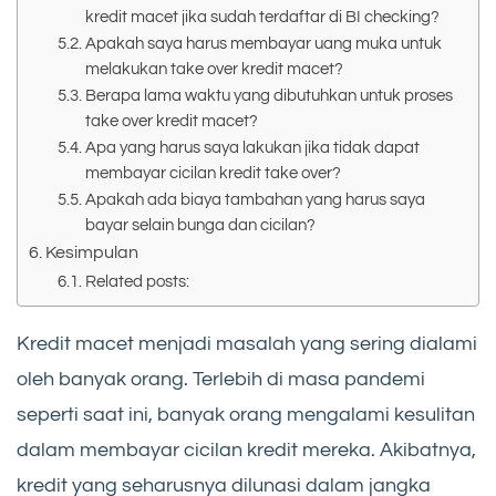
kredit macet jika sudah terdaftar di BI checking?
Apakah saya harus membayar uang muka untuk
melakukan take over kredit macet?
Berapa lama waktu yang dibutuhkan untuk proses
take over kredit macet?
Apa yang harus saya lakukan jika tidak dapat
membayar cicilan kredit take over?
Apakah ada biaya tambahan yang harus saya
bayar selain bunga dan cicilan?
Kesimpulan
Related posts:
Kredit macet menjadi masalah yang sering dialami
oleh banyak orang. Terlebih di masa pandemi
seperti saat ini, banyak orang mengalami kesulitan
dalam membayar cicilan kredit mereka. Akibatnya,
kredit yang seharusnya dilunasi dalam jangka