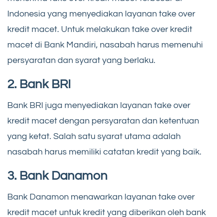
Indonesia yang menyediakan layanan take over
kredit macet. Untuk melakukan take over kredit
macet di Bank Mandiri, nasabah harus memenuhi
persyaratan dan syarat yang berlaku.
2. Bank BRI
Bank BRI juga menyediakan layanan take over
kredit macet dengan persyaratan dan ketentuan
yang ketat. Salah satu syarat utama adalah
nasabah harus memiliki catatan kredit yang baik.
3. Bank Danamon
Bank Danamon menawarkan layanan take over
kredit macet untuk kredit yang diberikan oleh bank