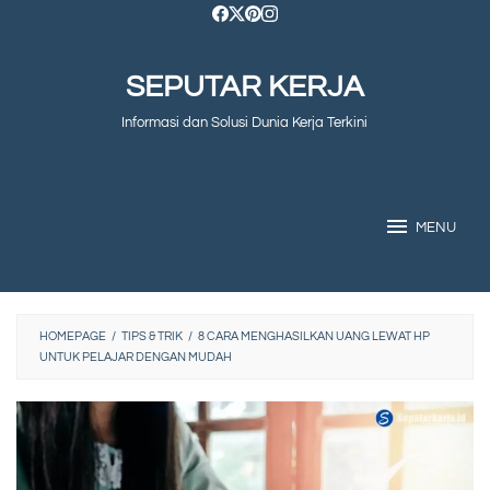
Skip
to
SEPUTAR KERJA
content
Informasi dan Solusi Dunia Kerja Terkini
MENU
HOMEPAGE
/
TIPS & TRIK
/
8 CARA MENGHASILKAN UANG LEWAT HP
UNTUK PELAJAR DENGAN MUDAH