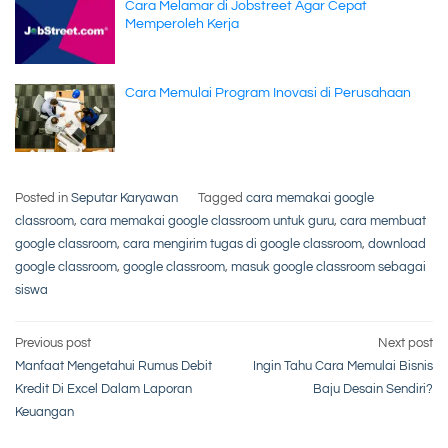
Cara Melamar di Jobstreet Agar Cepat
Memperoleh Kerja
Cara Memulai Program Inovasi di Perusahaan
Posted in
Seputar Karyawan
Tagged
cara memakai google
classroom
,
cara memakai google classroom untuk guru
,
cara membuat
google classroom
,
cara mengirim tugas di google classroom
,
download
google classroom
,
google classroom
,
masuk google classroom sebagai
siswa
Post
Previous post
Next post
Manfaat Mengetahui Rumus Debit
Ingin Tahu Cara Memulai Bisnis
navigation
Kredit Di Excel Dalam Laporan
Baju Desain Sendiri?
Keuangan