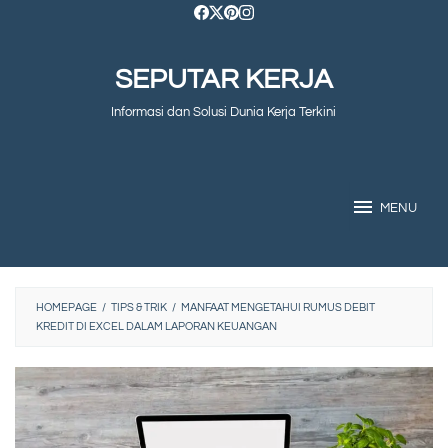
Skip
to
SEPUTAR KERJA
content
Informasi dan Solusi Dunia Kerja Terkini
MENU
HOMEPAGE
/
TIPS & TRIK
/
MANFAAT MENGETAHUI RUMUS DEBIT
KREDIT DI EXCEL DALAM LAPORAN KEUANGAN