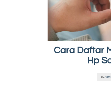
Cara Daftar 
Hp S
By
Admi