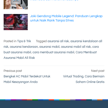
Joki Gendong Mobile Legend: Panduan Lengkap
untuk Naik Rank Tanpa Stres
Posted in
Tips & Trik
Tagged
asuransi all risk
,
asuransi kendalaan all
risk
,
asuransi kendaraan
,
asuransi mobil
,
asuransi mobil all risk
,
cara
buat asuransi mobil
,
cara membuat asuransi mobil
,
Cara Membuat
Asuransi Mobil All Risk
Post
Previous post
Next post
Bengkel AC Mobil Terdekat Untuk
Virtual Trading, Cara Bermain
navigation
Mobil Kesayangan Anda
Saham Online Gratis