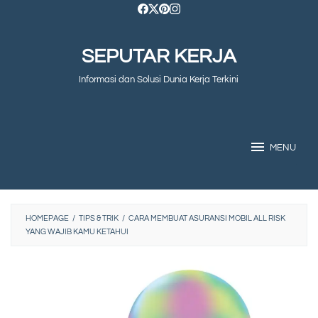
Skip
to
SEPUTAR KERJA
content
Informasi dan Solusi Dunia Kerja Terkini
MENU
HOMEPAGE
/
TIPS & TRIK
/
CARA MEMBUAT ASURANSI MOBIL ALL RISK
YANG WAJIB KAMU KETAHUI