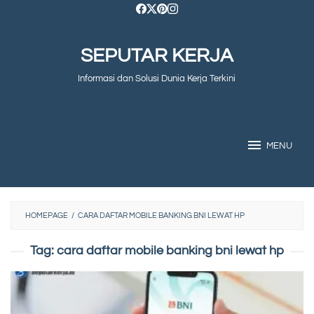
Skip
to
SEPUTAR KERJA
content
Informasi dan Solusi Dunia Kerja Terkini
MENU
HOMEPAGE
/
CARA DAFTAR MOBILE BANKING BNI LEWAT HP
Tag:
cara daftar mobile banking bni lewat hp