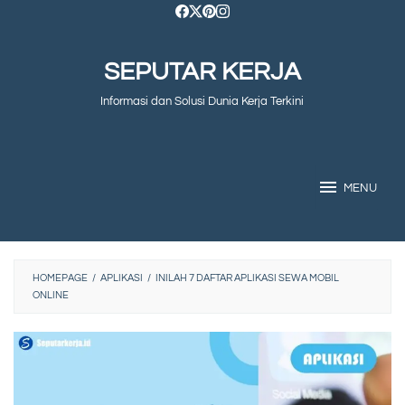
Skip
to
SEPUTAR KERJA
content
Informasi dan Solusi Dunia Kerja Terkini
MENU
HOMEPAGE
/
APLIKASI
/
INILAH 7 DAFTAR APLIKASI SEWA MOBIL
ONLINE