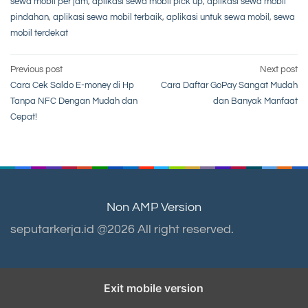
sewa mobil per jam
,
aplikasi sewa mobil pick up
,
aplikasi sewa mobil
pindahan
,
aplikasi sewa mobil terbaik
,
aplikasi untuk sewa mobil
,
sewa
mobil terdekat
Post
Previous post
Next post
Cara Cek Saldo E-money di Hp
Cara Daftar GoPay Sangat Mudah
navigation
Tanpa NFC Dengan Mudah dan
dan Banyak Manfaat
Cepat!
Non AMP Version
seputarkerja.id @2026 All right reserved.
Exit mobile version