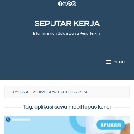
Skip
to
SEPUTAR KERJA
content
Informasi dan Solusi Dunia Kerja Terkini
MENU
HOMEPAGE
/
APLIKASI SEWA MOBIL LEPAS KUNCI
Tag:
aplikasi sewa mobil lepas kunci