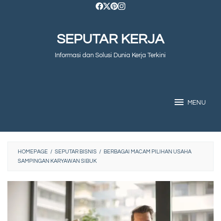
Skip
to
SEPUTAR KERJA
content
Informasi dan Solusi Dunia Kerja Terkini
MENU
HOMEPAGE
/
SEPUTAR BISNIS
/
BERBAGAI MACAM PILIHAN USAHA
SAMPINGAN KARYAWAN SIBUK